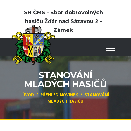
SH ČMS - Sbor dobrovolných
hasičů Žďár nad Sázavou 2 -
Zámek
STANOVÁNÍ
MLADÝCH HASIČŮ
ÚVOD
/
PŘEHLED NOVINEK
/
STANOVÁNÍ
MLADÝCH HASIČŮ