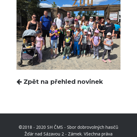
Zpět na přehled novinek
©2018 - 2020 SH ČMS - Sbor dobrovolných hasičů
Žďár nad Sázavou 2 - Zámek. Všechna práva