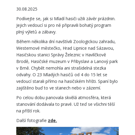
30.08.2025
Podívejte se, jak si Mladí hasiči užili závěr prázdnin.
Jejich vedoucí si pro ně připravili bohatý program
plný výletů a zábavy.
Během několika dní navštívili Zoologickou zahradu,
Westernové městečko, Hrad Lipnice nad Sázavou,
Hasičskou stanici Správy Železnic v Havlíčkově
Brodě, Hasičské muzeum v Přibyslavi a Lanový park
v Brně. Chybět nemohla ani strašidelná stezka
odvahy. O 23 Mladých hasičů od 4 do 15 let se
vedoucí starali přímo na hasičském hřišti. Spaní bylo
zajištěno buď to ve stanech nebo v zázemí.
Po celou dobu panovala skvělá atmosféra, která
stanování dodávala to pravé. Už teď se všichni těší
na příští rok.
Další fotografie
zde.