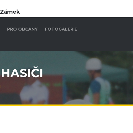
- Zámek
PRO OBČANY
FOTOGALERIE
 HASIČI
I