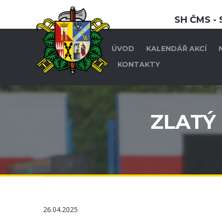
SH ČMS - 
ÚVOD
KALENDÁŘ AKCÍ
KONTAKTY
ZLATÝ 
26.04.2025