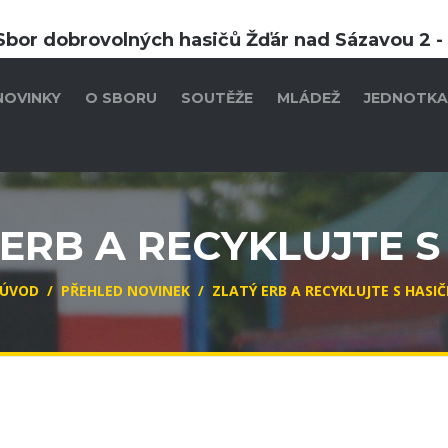
Sbor dobrovolných hasičů Žďár nad Sázavou 2 
NOVINKY
O SBORU
SOUTĚŽE
MLÁDEŽ
JEDNOTKA
ERB A RECYKLUJTE S
ÚVOD
/
PŘEHLED NOVINEK
/
ZLATÝ ERB A RECYKLUJTE S HASIČ